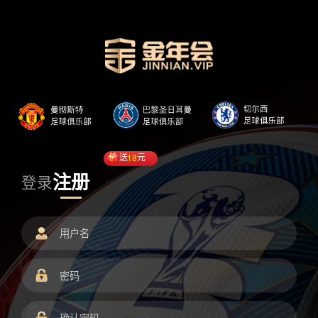
送
18
元
注册
登录